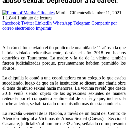
abuso sexual. Depredador a la cárcel.
Martha Cifuentes
diciembre 11, 2021
1
1.844
1 minuto de lectura
Facebook
Twitter
LinkedIn
WhatsApp
Telegram
Compartir por
correo electrónico
Imprimir
A la cárcel fue enviado el tío político de una niña de 11 años a la que
habría violado reiterativamente, desde el año 2018 en hechos
ocurridos en Tauramena. La madre y la tía de la víctima también
fueron judicializadas porque, presuntamente habrían permitido los
abusos.
La chiquilla le contó a una coordinadora en su colegio lo que estaba
sucediendo, luego de que en la institución se dictara una charla obre
el tema de abuso sexual hacia menores. La víctima reveló que desde
2018 venía siendo objeto de las agresiones sexuales de manera
reiterada por el compañero sentimental de su tía y que, incluso, la
noche anterior, se habría dado otro episodio más de esta conducta.
La Fiscalía General de la Nación, a través de un fiscal del Centro de
Atención Integral a Víctimas de Abuso Sexual (Caivas) – Seccional
Casanare, judicializó al hombre de 32 años, señalado como presunto