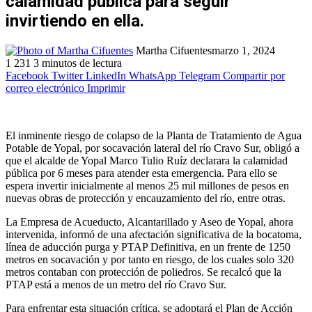
calamidad pública para seguir
invirtiendo en ella.
Martha Cifuentes
marzo 1, 2024
1
231
3 minutos de lectura
Facebook
Twitter
LinkedIn
WhatsApp
Telegram
Compartir por
correo electrónico
Imprimir
El inminente riesgo de colapso de la Planta de Tratamiento de Agua
Potable de Yopal, por socavación lateral del río Cravo Sur, obligó a
que el alcalde de Yopal Marco Tulio Ruíz declarara la calamidad
pública por 6 meses para atender esta emergencia. Para ello se
espera invertir inicialmente al menos 25 mil millones de pesos en
nuevas obras de protección y encauzamiento del río, entre otras.
La Empresa de Acueducto, Alcantarillado y Aseo de Yopal, ahora
intervenida, informó de una afectación significativa de la bocatoma,
línea de aducción purga y PTAP Definitiva, en un frente de 1250
metros en socavación y por tanto en riesgo, de los cuales solo 320
metros contaban con protección de poliedros. Se recalcó que la
PTAP está a menos de un metro del río Cravo Sur.
Para enfrentar esta situación crítica, se adoptará el Plan de Acción