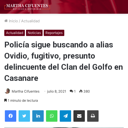
Inicio
/
Actualidad
Actualidad
Noticias
Reportajes
Policía sigue buscando a alias
Ovidio, fugitivo, presunto
delincuente del Clan del Golfo en
Casanare
Martha Cifuentes
julio 8, 2021
1
380
1 minuto de lectura
Facebook
Twitter
LinkedIn
WhatsApp
Telegram
Compartir por correo electrónico
Imprimir