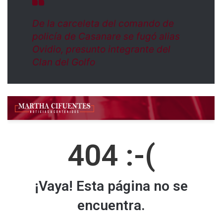
De la carceleta del comando de
policía de Casanare se fugó alias
Ovidio, presunto integrante del
Clan del Golfo