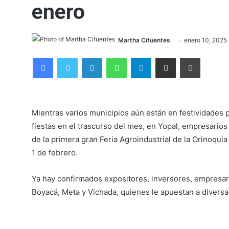
enero
Martha Cifuentes
enero 10, 2025
Facebook
Twitter
LinkedIn
WhatsApp
Telegram
Compartir por correo electrónico
Imprimir
Mientras varios municipios aún están en festividades p
fiestas en el trascurso del mes, en Yopal, empresario
de la primera gran Feria Agroindustrial de la Orinoqu
1 de febrero.
Ya hay confirmados expositores, inversores, empresar
Boyacá, Meta y Vichada, quienes le apuestan a diversa