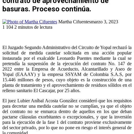
contrato de aprovechamiento de
basuras. Proceso continúa.
Martha Cifuentes
marzo 3, 2023
1
104
2 minutos de lectura
Facebook
Twitter
LinkedIn
WhatsApp
Telegram
Compartir
Imprimir
por
correo
El Juzgado Segundo Administrativo del Circuito de Yopal rechazó la
electrónico
solicitud de medida cautelar solicitada en una acción popular
instaurada por el exalcalde Leonardo Puentes mediante la cual se
pretendía la suspensión de la ejecución del contrato No. 147 de
2022 entre la Empresa de Acueducto, Alcantarillado y Aseo de
Yopal (EAAAY) y la empresa SSYAM de Colombia S.A.S, por
15.446 millones de pesos, cuyo objeto es la construcción de una
planta de tratamiento y el aprovechamiento de residuos sólidos en el
relleno sanitario El Cascajar, por 25 años.
El juez Lubier Aníbal Acosta González consideró que los requisitos
para decretar una medida cautelar no se cumplían, ya que el objeto
del contrato no se enmarca dentro de aquellos en los que deban
pactarse cláusulas exorbitantes o excepcionales, y que la inversión
para la ejecución de la fase 1 del contrato proviene exclusivamente
del sector privado, por lo que no pone en riesgo el interés general de
la comunidad.