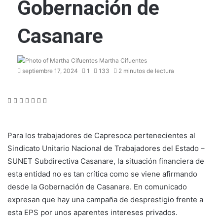
Gobernación de
Casanare
Martha Cifuentes
septiembre 17, 2024
1
133
2 minutos de lectura
Facebook
Twitter
LinkedIn
WhatsApp
Telegram
Compartir
Imprimir
por
correo
electrónico
Para los trabajadores de Capresoca pertenecientes al
Sindicato Unitario Nacional de Trabajadores del Estado –
SUNET Subdirectiva Casanare, la situación financiera de
esta entidad no es tan crítica como se viene afirmando
desde la Gobernación de Casanare. En comunicado
expresan que hay una campaña de desprestigio frente a
esta EPS por unos aparentes intereses privados.