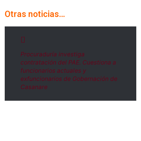
Otras noticias…
Procuraduría investiga
contratación del PAE. Cuestiona a
funcionarios actuales y
exfuncionarios de Gobernación de
Casanare