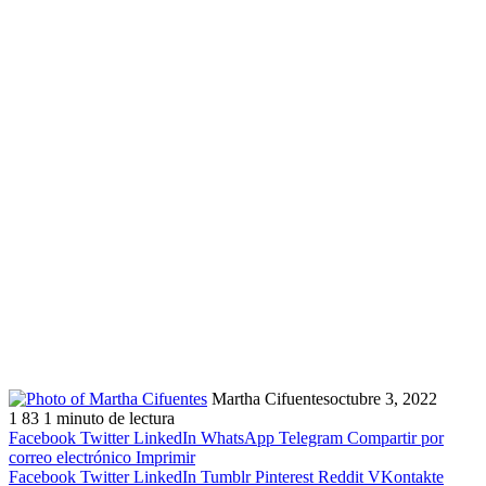
Martha Cifuentes
octubre 3, 2022
1
83
1 minuto de lectura
Facebook
Twitter
LinkedIn
WhatsApp
Telegram
Compartir por
correo electrónico
Imprimir
Facebook
Twitter
LinkedIn
Tumblr
Pinterest
Reddit
VKontakte