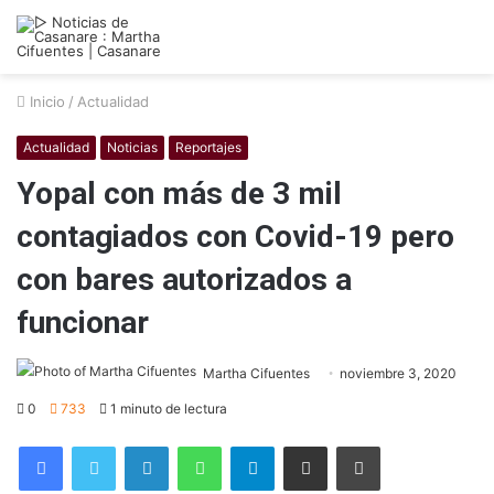
Inicio
/
Actualidad
Actualidad
Noticias
Reportajes
Yopal con más de 3 mil
contagiados con Covid-19 pero
con bares autorizados a
funcionar
Martha Cifuentes
noviembre 3, 2020
0
733
1 minuto de lectura
Facebook
Twitter
LinkedIn
WhatsApp
Telegram
Compartir por correo electrónico
Imprimir