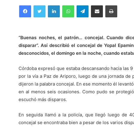
Facebook
Twitter
LinkedIn
WhatsApp
Telegram
Compartir por correo electrónico
Imprimir
“Buenas noches, el patrón… concejal. Cuando dic
disparar”. Así describió el concejal de Yopal Epa
desconocidos, el domingo en la noche, cuando estab
Córdoba expresó que estaba descansando hacia las 9 d
por la vía a Paz de Ariporo, luego de una jornada de
dijeron la palabra concejal. En ese momento él levant
en al menos seis ocasiones. Como pudo se protegió 
escuchó más disparos.
En seguida llamó a la policía, que llegó luego de 4
concejal se encontraba bien a pesar de los varios dispa