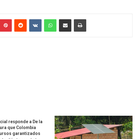
umblr
Pinterest
Reddit
VKontakte
WhatsApp
Compartir por correo electrónico
Imprimir
ial responde a De la
gura que Colombia
cursos garantizados