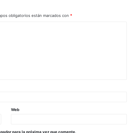
pos obligatorios están marcados con
*
Web
egador para la próxima vez que comente.