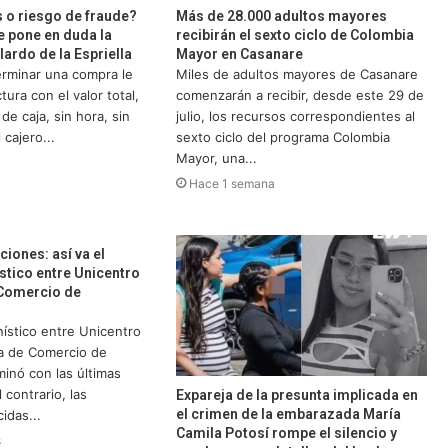
s o riesgo de fraude?
Más de 28.000 adultos mayores
 pone en duda la
recibirán el sexto ciclo de Colombia
lardo de la Espriella
Mayor en Casanare
erminar una compra le
Miles de adultos mayores de Casanare
ura con el valor total,
comenzarán a recibir, desde este 29 de
de caja, sin hora, sin
julio, los recursos correspondientes al
 cajero...
sexto ciclo del programa Colombia
Mayor, una...
Hace 1 semana
ciones: así va el
ístico entre Unicentro
 Comercio de
nístico entre Unicentro
ra de Comercio de
inó con las últimas
 contrario, las
Expareja de la presunta implicada en
el crimen de la embarazada María
idas...
Camila Potosí rompe el silencio y
s