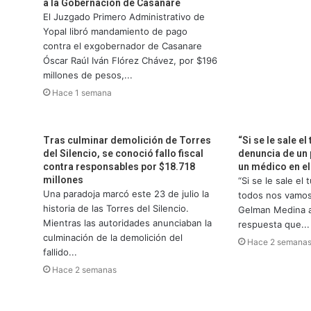
a la Gobernación de Casanare
El Juzgado Primero Administrativo de
Yopal libró mandamiento de pago
contra el exgobernador de Casanare
Óscar Raúl Iván Flórez Chávez, por $196
millones de pesos,...
Hace 1 semana
Tras culminar demolición de Torres
“Si se le sale el
del Silencio, se conoció fallo fiscal
denuncia de un 
contra responsables por $18.718
un médico en e
millones
“Si se le sale el
Una paradoja marcó este 23 de julio la
todos nos vamos 
historia de las Torres del Silencio.
Gelman Medina a
Mientras las autoridades anunciaban la
respuesta que...
culminación de la demolición del
Hace 2 semana
fallido...
Hace 2 semanas