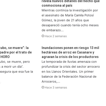
revela nuevos detalles del hecho que
conmociona al país
Mientras continúa la investigación por
el asesinato de María Camila Potosí
Gómez, la joven de 21 años que
desapareció cuando tenía ocho meses
de embarazo...
Hace 2 semanas
 tubo, se muere”: la
Inundaciones ponen en riesgo 13 mil
padre por el trato de
hectáreas de arroz en Casanare y
l HORO
agravan la crisis de los productores
 tubo, se muere, pero
La temporada de lluvias amenaza con
a morir un día”.
profundizar la crisis del sector arrocero
segura que esa fue la
en los Llanos Orientales. Un primer
balance de la Federación Nacional de
Arroceros,...
s
Hace 3 semanas