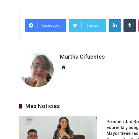
LinkedIn
T
Facebook
Twitter
Martha Cifuentes
Sitio
web
Más Noticias
Prosperidad Soc
Espriella y ase
Mayor tiene re