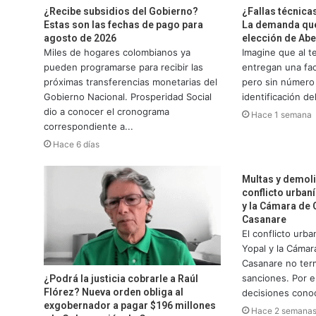
¿Recibe subsidios del Gobierno?
¿Fallas técnica
Estas son las fechas de pago para
La demanda que
agosto de 2026
elección de Abe
Miles de hogares colombianos ya
Imagine que al t
pueden programarse para recibir las
entregan una fact
próximas transferencias monetarias del
pero sin número 
Gobierno Nacional. Prosperidad Social
identificación del
dio a conocer el cronograma
Hace 1 semana
correspondiente a...
Hace 6 días
Multas y demoli
conflicto urban
y la Cámara de
Casanare
El conflicto urba
Yopal y la Cáma
Casanare no term
sanciones. Por el
¿Podrá la justicia cobrarle a Raúl
Flórez? Nueva orden obliga al
decisiones conoc
exgobernador a pagar $196 millones
Hace 2 semana