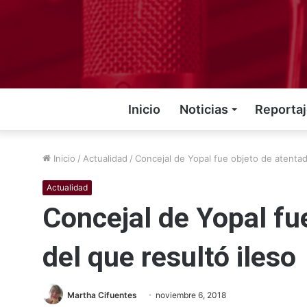
Inicio
Noticias
Reporta
Inicio
/
Actualidad
/
Concejal de Yopal fue objeto de atentad
Actualidad
Concejal de Yopal fu
del que resultó ileso
Martha Cifuentes
noviembre 6, 2018