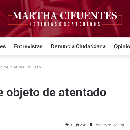
jes
Entrevistas
Denuncia Ciudaddana
Opini
o del que resultó ileso
e objeto de atentado
0
208
1 minuto de lectura