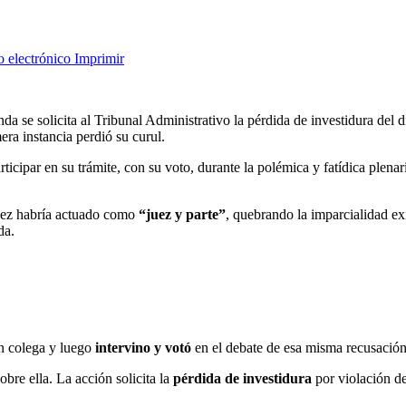
o electrónico
Imprimir
a se solicita al Tribunal Administrativo la pérdida de investidura del 
mera instancia perdió su curul.
ticipar en su trámite, con su voto, durante la polémica y fatídica plenar
pez habría actuado como
“juez y parte”
, quebrando la imparcialidad exi
da.
n colega y luego
intervino y votó
en el debate de esa misma recusación
bre ella. La acción solicita la
pérdida de investidura
por violación de