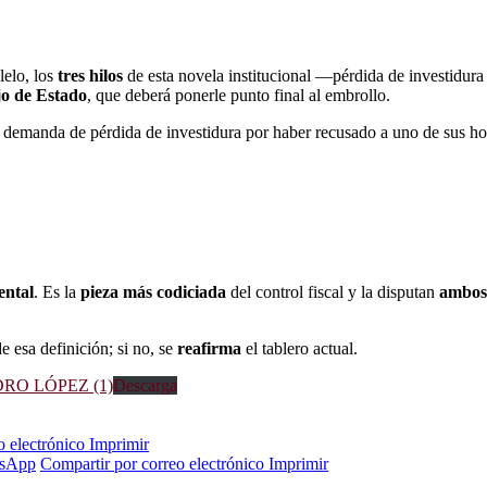
lelo, los
tres hilos
de esta novela institucional —pérdida de investidura
o de Estado
, que deberá ponerle punto final al embrollo.
 demanda de pérdida de investidura por haber recusado a uno de sus ho
ental
. Es la
pieza más codiciada
del control fiscal y la disputan
ambos
e esa definición; si no, se
reafirma
el tablero actual.
O LÓPEZ (1)
Descarga
o electrónico
Imprimir
sApp
Compartir por correo electrónico
Imprimir