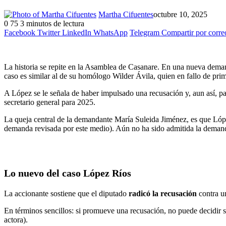
Martha Cifuentes
octubre 10, 2025
0
75
3 minutos de lectura
Facebook
Twitter
LinkedIn
WhatsApp
Telegram
Compartir por corre
La historia se repite en la Asamblea de Casanare. En una nueva demand
caso es similar al de su homólogo Wilder Ávila, quien en fallo de pri
A López se le señala de haber impulsado una recusación y, aun así, par
secretario general para 2025.
La queja central de la demandante María Suleida Jiménez, es que Ló
demanda revisada por este medio). Aún no ha sido admitida la deman
Lo nuevo del caso López Ríos
La accionante sostiene que el diputado
radicó la recusación
contra u
En términos sencillos: si promueve una recusación, no puede decidir so
actora).