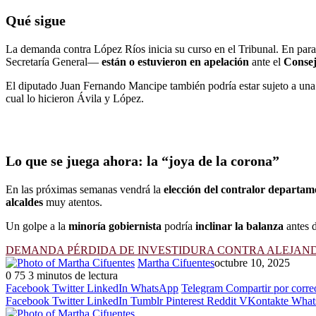
Qué sigue
La demanda contra López Ríos inicia su curso en el Tribunal. En para
Secretaría General—
están o estuvieron en apelación
ante el
Consej
El diputado Juan Fernando Mancipe también podría estar sujeto a una
cual lo hicieron Ávila y López.
Lo que se juega ahora: la “joya de la corona”
En las próximas semanas vendrá la
elección del contralor departam
alcaldes
muy atentos.
Un golpe a la
minoría gobiernista
podría
inclinar la balanza
antes d
DEMANDA PÉRDIDA DE INVESTIDURA CONTRA ALEJANDR
Martha Cifuentes
octubre 10, 2025
0
75
3 minutos de lectura
Facebook
Twitter
LinkedIn
WhatsApp
Telegram
Compartir por corre
Facebook
Twitter
LinkedIn
Tumblr
Pinterest
Reddit
VKontakte
What