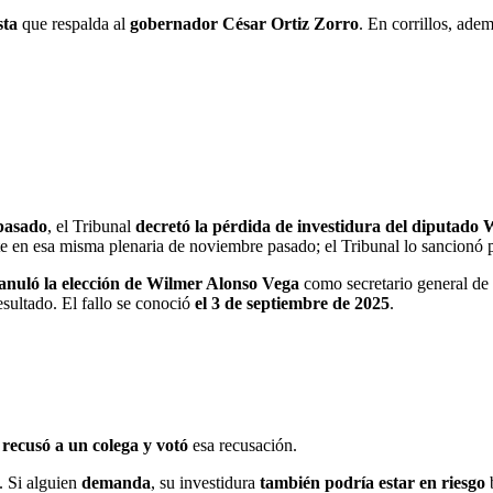
sta
que respalda al
gobernador César Ortiz Zorro
. En corrillos, ade
pasado
, el Tribunal
decretó la pérdida de investidura del diputado 
e en esa misma plenaria de noviembre pasado; el Tribunal lo sancionó p
anuló la elección de Wilmer Alonso Vega
como secretario general de 
sultado. El fallo se conoció
el 3 de septiembre de 2025
.
n
recusó a un colega y votó
esa recusación.
. Si alguien
demanda
, su investidura
también podría estar en riesgo
b