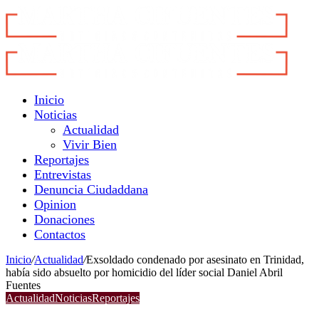
Inicio
Noticias
Actualidad
Vivir Bien
Reportajes
Entrevistas
Denuncia Ciudaddana
Opinion
Donaciones
Contactos
Inicio
/
Actualidad
/
Exsoldado condenado por asesinato en Trinidad,
había sido absuelto por homicidio del líder social Daniel Abril
Fuentes
Actualidad
Noticias
Reportajes