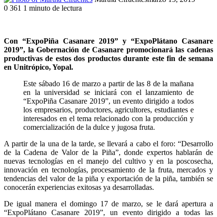
0
361
1 minuto de lectura
Facebook
Twitter
LinkedIn
WhatsApp
Telegram
Compartir
Imprimir
por
correo
Con “ExpoPiña Casanare 2019” y “ExpoPlátano Casanare
electrónico
2019”, la Gobernación de Casanare promocionará las cadenas
productivas de estos dos productos durante este fin de semana
en Unitrópico, Yopal.
Este sábado 16 de marzo a partir de las 8 de la mañana
en la universidad se iniciará con el lanzamiento de
“ExpoPiña Casanare 2019”, un evento dirigido a todos
los empresarios, productores, agricultores, estudiantes e
interesados en el tema relacionado con la producción y
comercialización de la dulce y jugosa fruta.
A partir de la una de la tarde, se llevará a cabo el foro: “Desarrollo
de la Cadena de Valor de la Piña”, donde expertos hablarán de
nuevas tecnologías en el manejo del cultivo y en la poscosecha,
innovación en tecnologías, procesamiento de la fruta, mercados y
tendencias del valor de la piña y exportación de la piña, también se
conocerán experiencias exitosas ya desarrolladas.
De igual manera el domingo 17 de marzo, se le dará apertura a
“ExpoPlátano Casanare 2019”, un evento dirigido a todas las