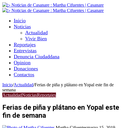
Inicio
Noticias
Actualidad
Vivir Bien
Reportajes
Entrevistas
Denuncia Ciudaddana
Opinion
Donaciones
Contactos
Inicio
/
Actualidad
/
Ferias de piña y plátano en Yopal este fin de
semana
Actualidad
Noticias
Reportajes
Ferias de piña y plátano en Yopal este
fin de semana
Martha Cifuentes
marzo 15, 2019