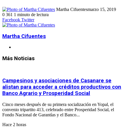
Martha Cifuentes
marzo 15, 2019
0
361
1 minuto de lectura
Facebook
Twitter
LinkedIn
WhatsApp
Telegram
Compartir
Imprimir
LinkedIn
Tumblr
Pinterest
Reddit
VKontakte
WhatsApp
Compartir
Imprimir
Facebook
Twitter
por
por
correo
correo
electrónico
electrónico
Martha Cifuentes
Sitio
web
Más Noticias
Campesinos y asociaciones de Casanare se
alistan para acceder a créditos productivos con
Banco Agrario y Prosperidad Social
Cinco meses después de su primera socialización en Yopal, el
convenio tripartito 413, celebrado entre Prosperidad Social, el
Fondo Nacional de Garantías y el Banco...
Hace 2 horas