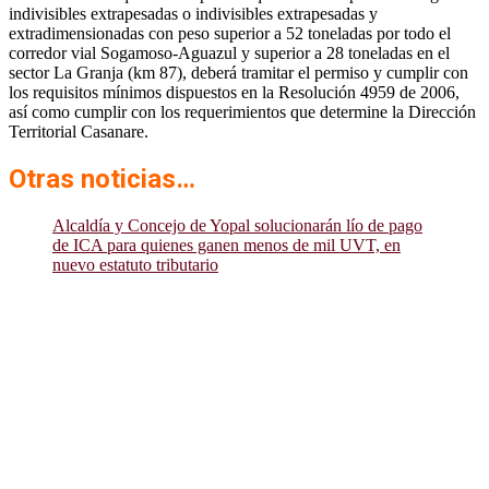
indivisibles extrapesadas o indivisibles extrapesadas y
extradimensionadas con peso superior a 52 toneladas por todo el
corredor vial Sogamoso-Aguazul y superior a 28 toneladas en el
sector La Granja (km 87), deberá tramitar el permiso y cumplir con
los requisitos mínimos dispuestos en la Resolución 4959 de 2006,
así como cumplir con los requerimientos que determine la Dirección
Territorial Casanare.
Otras noticias…
Alcaldía y Concejo de Yopal solucionarán lío de pago
de ICA para quienes ganen menos de mil UVT, en
nuevo estatuto tributario