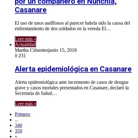
por un compañero en Nunchía,
Casanare
El uso de unos audífonos al parecer habría sido la causa del
enfrentamiento de dos soldados en la vereda El…
Leer más »
Actualidad
Martha Cifuentes
junio 15, 2018
0
231
Alerta epidemiológica en Casanare
Alerta epidemiológica ante incremento de casos de dengue
grave y casos mortales presentados en Casanare, declaró la
Secretaria de Salud…
Leer más »
Primero
...
340
350
«