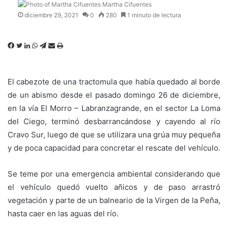
Martha Cifuentes
diciembre 29, 2021
0
280
1 minuto de lectura
Facebook
Twitter
LinkedIn
WhatsApp
Telegram
Compartir
Imprimir
por
correo
electrónico
El cabezote de una tractomula que había quedado al borde
de un abismo desde el pasado domingo 26 de diciembre,
en la vía El Morro – Labranzagrande, en el sector La Loma
del Ciego, terminó desbarrancándose y cayendo al río
Cravo Sur, luego de que se utilizara una grúa muy pequeña
y de poca capacidad para concretar el rescate del vehículo.
Se teme por una emergencia ambiental considerando que
el vehículo quedó vuelto añicos y de paso arrastró
vegetación y parte de un balneario de la Virgen de la Peña,
hasta caer en las aguas del río.