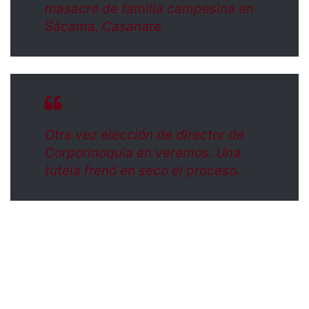
masacre de familia campesina en
Sácama, Casanare
Otra vez elección de director de
Corporinoquia en veremos. Una
tutela frenó en seco el proceso.