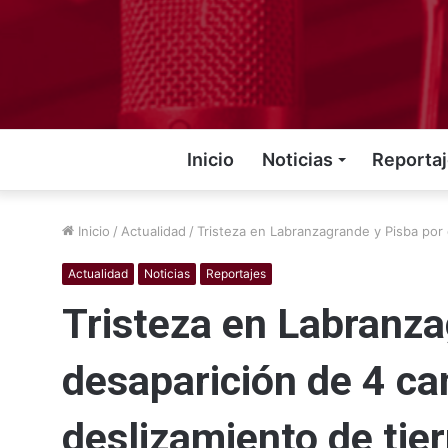
Inicio
Noticias
Reporta
Inicio
/
Actualidad
/
Tristeza en Labranzagrande y Pisba por
Actualidad
Noticias
Reportajes
Tristeza en Labranza
desaparición de 4 c
deslizamiento de tier