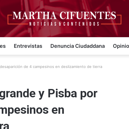
jes
Entrevistas
Denuncia Ciudaddana
Opini
 desaparición de 4 campesinos en deslizamiento de tierra
grande y Pisba por
ampesinos en
ra