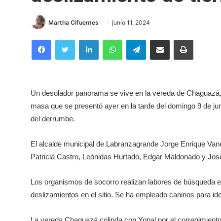
Martha Cifuentes
junio 11, 2024
Facebook
Twitter
LinkedIn
WhatsApp
Telegram
Compartir por correo electrónico
Imprimir
Un desolador panorama se vive en la vereda de Chaguazá
masa que se presentó ayer en la tarde del domingo 9 de j
del derrumbe.
El alcalde municipal de Labranzagrande Jorge Enrique Vane
Patricia Castro, Leónidas Hurtado, Edgar Maldonado y Jo
Los organismos de socorro realizan labores de búsqueda en
deslizamientos en el sitio. Se ha empleado caninos para id
La vereda Chaguazá colinda con Yopal por el corregimiento