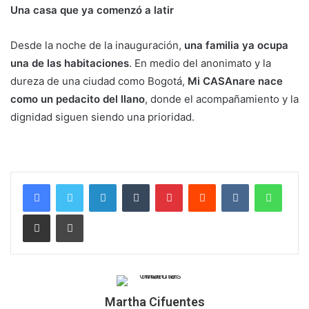
Una casa que ya comenzó a latir
Desde la noche de la inauguración,
una familia ya ocupa
una de las habitaciones
. En medio del anonimato y la
dureza de una ciudad como Bogotá,
Mi CASAnare nace
como un pedacito del llano
, donde el acompañamiento y la
dignidad siguen siendo una prioridad.
LinkedIn
Tumblr
Pinterest
Reddit
VKontakte
Whats
Compartir por correo electrónico
Imprimir
Martha Cifuentes