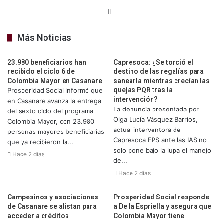
Sitio
web
Más Noticias
23.980 beneficiarios han
Capresoca: ¿Se torció el
recibido el ciclo 6 de
destino de las regalías para
Colombia Mayor en Casanare
sanearla mientras crecían las
quejas PQR tras la
Prosperidad Social informó que
intervención?
en Casanare avanza la entrega
La denuncia presentada por
del sexto ciclo del programa
Olga Lucía Vásquez Barrios,
Colombia Mayor, con 23.980
actual interventora de
personas mayores beneficiarias
Capresoca EPS ante las IAS no
que ya recibieron la...
solo pone bajo la lupa el manejo
Hace 2 días
de...
Hace 2 días
Campesinos y asociaciones
Prosperidad Social responde
de Casanare se alistan para
a De la Espriella y asegura que
acceder a créditos
Colombia Mayor tiene