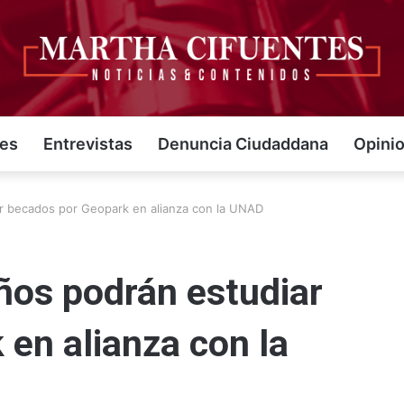
jes
Entrevistas
Denuncia Ciudaddana
Opini
r becados por Geopark en alianza con la UNAD
ños podrán estudiar
en alianza con la