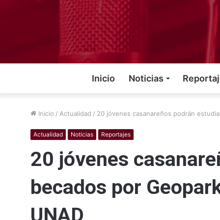
Inicio
Noticias
Reporta
Inicio
/
Actualidad
/
20 jóvenes casanareños podrán estudia
Actualidad
Noticias
Reportajes
20 jóvenes casanare
becados por Geopark 
UNAD