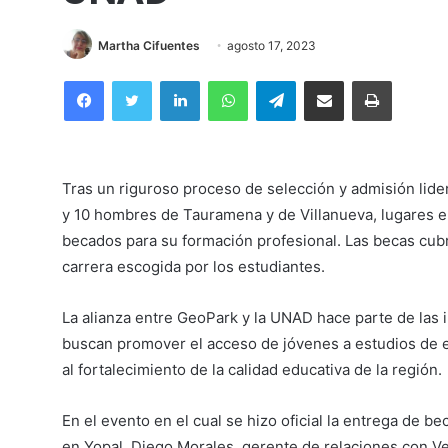
Martha Cifuentes
agosto 17, 2023
Facebook
Twitter
LinkedIn
WhatsApp
Telegram
Compartir por correo electrónico
Imprimir
Tras un riguroso proceso de selección y admisión lide
y 10 hombres de Tauramena y de Villanueva, lugares e
becados para su formación profesional. Las becas cubre
carrera escogida por los estudiantes.
La alianza entre GeoPark y la UNAD hace parte de las i
buscan promover el acceso de jóvenes a estudios de ed
al fortalecimiento de la calidad educativa de la región.
En el evento en el cual se hizo oficial la entrega de b
en Yopal, Diego Morales, gerente de relaciones con 