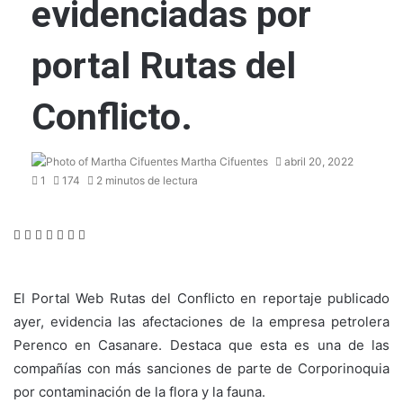
evidenciadas por
portal Rutas del
Conflicto.
Martha Cifuentes
abril 20, 2022
1
174
2 minutos de lectura
Facebook
Twitter
LinkedIn
WhatsApp
Telegram
Compartir
Imprimir
por
correo
electrónico
El Portal Web Rutas del Conflicto en reportaje publicado
ayer, evidencia las afectaciones de la empresa petrolera
Perenco en Casanare. Destaca que esta es una de las
compañías con más sanciones de parte de Corporinoquia
por contaminación de la flora y la fauna.