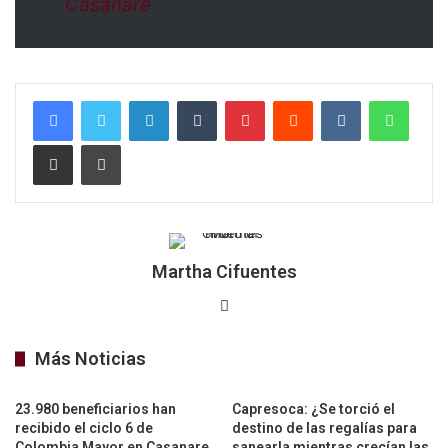
Casanare
LinkedIn
Tumblr
Pinterest
Reddit
VKontakte
Whats
Compartir por correo electrónico
Imprimir
Martha Cifuentes
Sitio
web
Más Noticias
23.980 beneficiarios han
Capresoca: ¿Se torció el
recibido el ciclo 6 de
destino de las regalías para
Colombia Mayor en Casanare
sanearla mientras crecían las