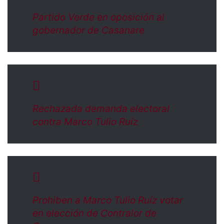
Partido Verde en oposición al
gobernador de Casanare
Rechazada demanda electoral
contra Marco Tulio Ruíz
Prohiben a Marco Tulio Ruíz votar
en elección de Contralor de