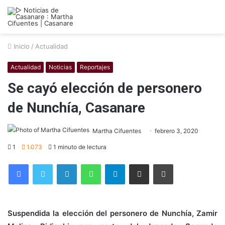
Inicio
/
Actualidad
Actualidad
Noticias
Reportajes
Se cayó elección de personero
de Nunchía, Casanare
Martha Cifuentes
febrero 3, 2020
1
1.073
1 minuto de lectura
Facebook
Twitter
LinkedIn
WhatsApp
Telegram
Compartir por correo electrónico
Imprimir
Suspendida la elección del personero de Nunchía, Zamir