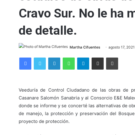
Cravo Sur. No le ha m
de detalle.
Martha Cifuentes
agosto 17, 2021
Facebook
Twitter
LinkedIn
WhatsApp
Telegram
Compartir por correo electrónico
Imprimir
Veeduría de Control Ciudadano de las obras de pro
Casanare Salomón Sanabria y al Consorcio E&E Malecó
donde se informe y se concerté las alternativas de obr
de manejo, la protección y preservación del Bosque
proyecto de protección.