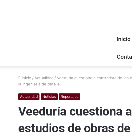
Inicio
Conta
Inicio
/
Actualidad
/
Veeduría cuestiona a contratista de los 
la ingeniería de detalle.
Actualidad
Noticias
Reportajes
Veeduría cuestiona a
estudios de obras de