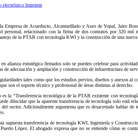
o electrónico
Imprimir
 la Empresa de Acueducto, Alcantarillado y Aseo de Yopal, Jairo Boss
d personal, relacionado con la firma de dos contratos por 320 mil m
 el manejo de la PTAR con tecnología KWI y la construcción de una nue
n alianza estratégica firmados solo se pueden celebrar para actividade
ras de adecuación y ampliación y construcción de infraestructura de ser
egularidades tales como que los estudios previos, diseños y anexos al c
ue son el soporte técnico y profesional de áreas distintas al derecho.
 es la “Transferencia tecnológica de la PTAR existente con tecnolo
ede dilucidar que la aparente transferencia de tecnología solo está rel
s del sector. Adicionalmente argumenta que es desacertado hablar de 
es.
sta supuesta transferencia de tecnología KWI, Ingeniería y Construcc
uerto López. El abogado expresa que no se entiende cómo se contrat