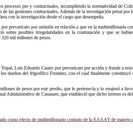
os procesos pre y contractuales, incumpliendo la normatividad de Col
de las gestiones contractuales. Además de la investigación penal por lo
erfiera con la investigación desde el cargo que desempeña.
or prevaricato por omisión en relación a que en la multimillonaria con
ció sobre posibles irregularidades en la contratación y que se hubi
r 320 mil millones de pesos.
e Yopal, Luis Eduardo Castro por prevaricato por acción y fraude a resol
, los dueños del frigorífico Frontino, con el cual finalmente constitu
illones de pesos por este predio, que le pertenecía y lo enajenó a fav
bunal Administrativo de Casanare, que estableció que dicho terreno es de
rillado como efecto de multimillonario contrato de la EAAAY de manejo