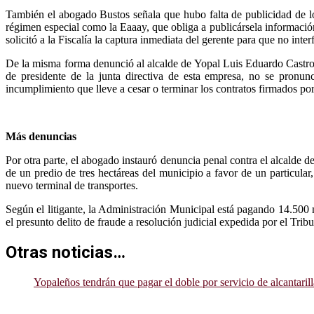
También el abogado Bustos señala que hubo falta de publicidad de l
régimen especial como la Eaaay, que obliga a publicársela información 
solicitó a la Fiscalía la captura inmediata del gerente para que no int
De la misma forma denunció al alcalde de Yopal Luis Eduardo Castro p
de presidente de la junta directiva de esta empresa, no se pronun
incumplimiento que lleve a cesar o terminar los contratos firmados po
Más denuncias
Por otra parte, el abogado instauró denuncia penal contra el alcalde d
de un predio de tres hectáreas del municipio a favor de un particular
nuevo terminal de transportes.
Según el litigante, la Administración Municipal está pagando 14.500 m
el presunto delito de fraude a resolución judicial expedida por el Tri
Otras noticias…
Yopaleños tendrán que pagar el doble por servicio de alcanta