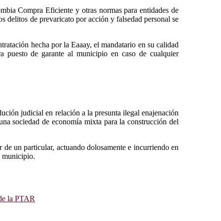
ombia Compra Eficiente y otras normas para entidades de
s delitos de prevaricato por acción y falsedad personal se
tratación hecha por la Eaaay, el mandatario en su calidad
era puesto de garante al municipio en caso de cualquier
ución judicial en relación a la presunta ilegal enajenación
yó una sociedad de economía mixta para la construcción del
or de un particular, actuando dolosamente e incurriendo en
l municipio.
 de la PTAR