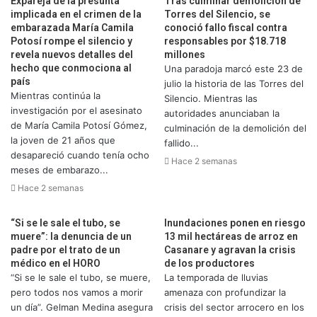
Expareja de la presunta
Tras culminar demolición de
implicada en el crimen de la
Torres del Silencio, se
embarazada María Camila
conoció fallo fiscal contra
Potosí rompe el silencio y
responsables por $18.718
revela nuevos detalles del
millones
hecho que conmociona al
Una paradoja marcó este 23 de
país
julio la historia de las Torres del
Mientras continúa la
Silencio. Mientras las
investigación por el asesinato
autoridades anunciaban la
de María Camila Potosí Gómez,
culminación de la demolición del
la joven de 21 años que
fallido...
desapareció cuando tenía ocho
Hace 2 semanas
meses de embarazo...
Hace 2 semanas
“Si se le sale el tubo, se
Inundaciones ponen en riesgo
muere”: la denuncia de un
13 mil hectáreas de arroz en
padre por el trato de un
Casanare y agravan la crisis
médico en el HORO
de los productores
“Si se le sale el tubo, se muere,
La temporada de lluvias
pero todos nos vamos a morir
amenaza con profundizar la
un día”. Gelman Medina asegura
crisis del sector arrocero en los