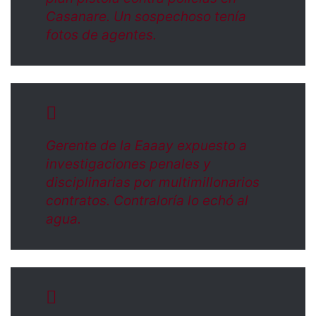
Casanare. Un sospechoso tenía
fotos de agentes.
Gerente de la Eaaay expuesto a
investigaciones penales y
disciplinarias por multimillonarios
contratos. Contraloría lo echó al
agua.