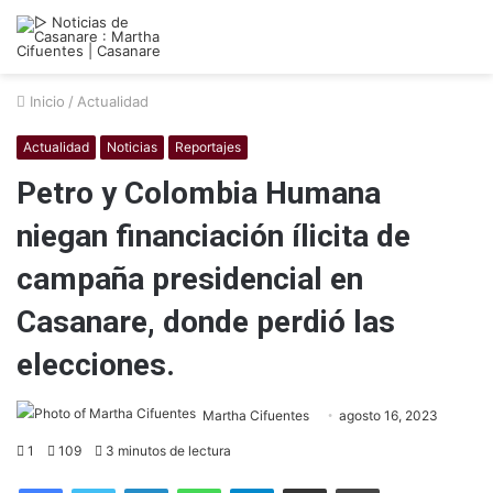
Inicio
/
Actualidad
Actualidad
Noticias
Reportajes
Petro y Colombia Humana
niegan financiación ílicita de
campaña presidencial en
Casanare, donde perdió las
elecciones.
Martha Cifuentes
agosto 16, 2023
1
109
3 minutos de lectura
Facebook
Twitter
LinkedIn
WhatsApp
Telegram
Compartir por correo electrónico
Imprimir