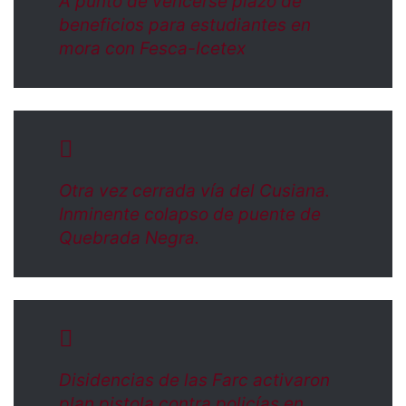
A punto de vencerse plazo de
beneficios para estudiantes en
mora con Fesca-Icetex
Otra vez cerrada vía del Cusiana.
Inminente colapso de puente de
Quebrada Negra.
Disidencias de las Farc activaron
plan pistola contra policías en