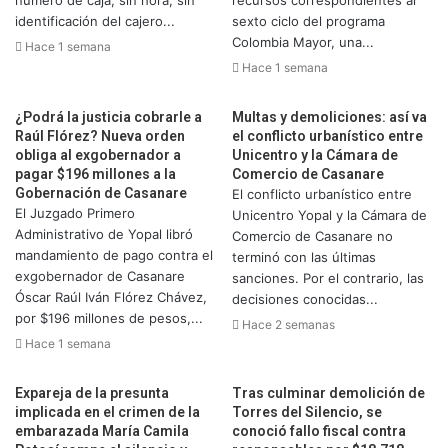
número de caja, sin hora, sin
recursos correspondientes al
identificación del cajero...
sexto ciclo del programa
Colombia Mayor, una...
Hace 1 semana
Hace 1 semana
¿Podrá la justicia cobrarle a
Multas y demoliciones: así va
Raúl Flórez? Nueva orden
el conflicto urbanístico entre
obliga al exgobernador a
Unicentro y la Cámara de
pagar $196 millones a la
Comercio de Casanare
Gobernación de Casanare
El conflicto urbanístico entre
El Juzgado Primero
Unicentro Yopal y la Cámara de
Administrativo de Yopal libró
Comercio de Casanare no
mandamiento de pago contra el
terminó con las últimas
exgobernador de Casanare
sanciones. Por el contrario, las
Óscar Raúl Iván Flórez Chávez,
decisiones conocidas...
por $196 millones de pesos,...
Hace 2 semanas
Hace 1 semana
Expareja de la presunta
Tras culminar demolición de
implicada en el crimen de la
Torres del Silencio, se
embarazada María Camila
conoció fallo fiscal contra