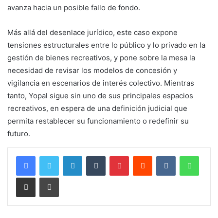
avanza hacia un posible fallo de fondo.
Más allá del desenlace jurídico, este caso expone
tensiones estructurales entre lo público y lo privado en la
gestión de bienes recreativos, y pone sobre la mesa la
necesidad de revisar los modelos de concesión y
vigilancia en escenarios de interés colectivo. Mientras
tanto, Yopal sigue sin uno de sus principales espacios
recreativos, en espera de una definición judicial que
permita restablecer su funcionamiento o redefinir su
futuro.
LinkedIn
Tumblr
Pinterest
Reddit
VKontakte
Whats
Compartir por correo electrónico
Imprimir