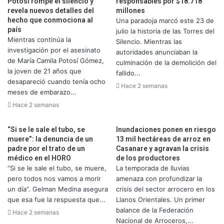
Potosí rompe el silencio y
responsables por $18.718
revela nuevos detalles del
millones
hecho que conmociona al
Una paradoja marcó este 23 de
país
julio la historia de las Torres del
Mientras continúa la
Silencio. Mientras las
investigación por el asesinato
autoridades anunciaban la
de María Camila Potosí Gómez,
culminación de la demolición del
la joven de 21 años que
fallido...
desapareció cuando tenía ocho
Hace 2 semanas
meses de embarazo...
Hace 2 semanas
“Si se le sale el tubo, se
Inundaciones ponen en riesgo
muere”: la denuncia de un
13 mil hectáreas de arroz en
padre por el trato de un
Casanare y agravan la crisis
médico en el HORO
de los productores
“Si se le sale el tubo, se muere,
La temporada de lluvias
pero todos nos vamos a morir
amenaza con profundizar la
un día”. Gelman Medina asegura
crisis del sector arrocero en los
que esa fue la respuesta que...
Llanos Orientales. Un primer
balance de la Federación
Hace 2 semanas
Nacional de Arroceros,...