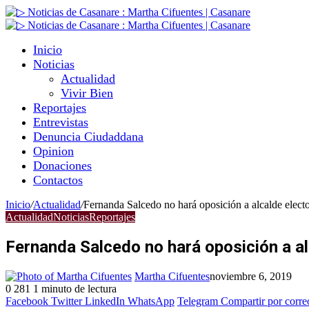
Inicio
Noticias
Actualidad
Vivir Bien
Reportajes
Entrevistas
Denuncia Ciudaddana
Opinion
Donaciones
Contactos
Inicio
/
Actualidad
/
Fernanda Salcedo no hará oposición a alcalde elect
Actualidad
Noticias
Reportajes
Fernanda Salcedo no hará oposición a al
Martha Cifuentes
noviembre 6, 2019
0
281
1 minuto de lectura
Facebook
Twitter
LinkedIn
WhatsApp
Telegram
Compartir por corre