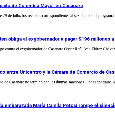
 ciclo de Colombia Mayor en Casanare
 29 de julio, los recursos correspondientes al sexto ciclo del program
orden obliga al exgobernador a pagar $196 millones 
go contra el exgobernador de Casanare Óscar Raúl Iván Flórez Chávez, 
stico entre Unicentro y la Cámara de Comercio de Ca
o de Casanare no terminó con las últimas sanciones. Por el contrario, l
 la embarazada María Camila Potosí rompe el silenci