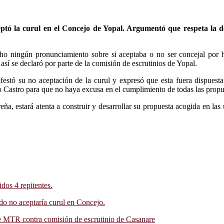
ptó la curul en el Concejo de Yopal. Argumentó que respeta la de
ho ningún pronunciamiento sobre si aceptaba o no ser concejal por h
así se declaró por parte de la comisión de escrutinios de Yopal.
stó su no aceptación de la curul y expresó que esta fuera dispuesta 
 Castro para que no haya excusa en el cumplimiento de todas las propue
ña, estará atenta a construir y desarrollar su propuesta acogida en las
dos 4 repitentes.
do no aceptaría curul en Concejo.
e MTR contra comisión de escrutinio de Casanare