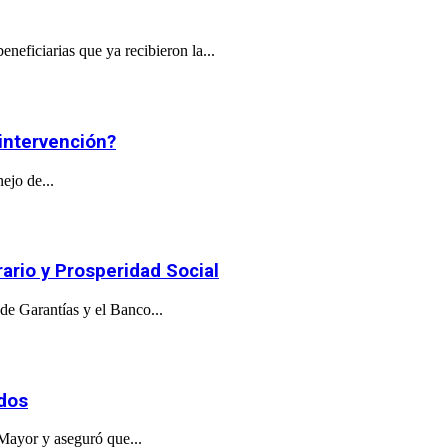
eficiarias que ya recibieron la...
 intervención?
ejo de...
ario y Prosperidad Social
de Garantías y el Banco...
ados
 Mayor y aseguró que...