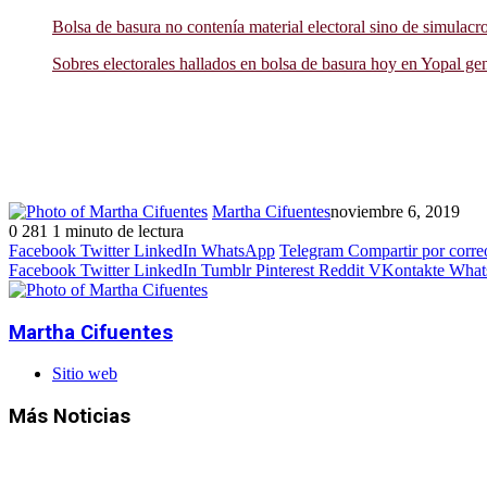
Bolsa de basura no contenía material electoral sino de simulacr
Sobres electorales hallados en bolsa de basura hoy en Yopal ge
Martha Cifuentes
noviembre 6, 2019
0
281
1 minuto de lectura
Facebook
Twitter
LinkedIn
WhatsApp
Telegram
Compartir por corre
Facebook
Twitter
LinkedIn
Tumblr
Pinterest
Reddit
VKontakte
What
Martha Cifuentes
Sitio web
Más Noticias