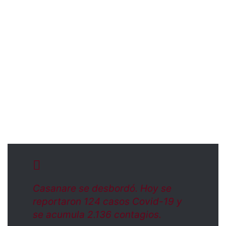
Casanare se desbordó. Hoy se
reportaron 124 casos Covid-19 y
se acumula 2.136 contagios.