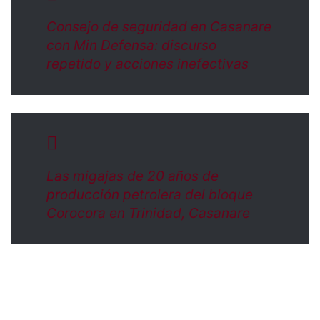
Consejo de seguridad en Casanare
con Min Defensa: discurso
repetido y acciones inefectivas
Las migajas de 20 años de
producción petrolera del bloque
Corocora en Trinidad, Casanare