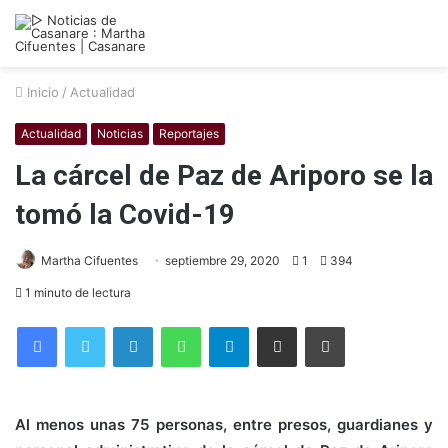
Inicio
/
Actualidad
Actualidad
Noticias
Reportajes
La cárcel de Paz de Ariporo se la
tomó la Covid-19
Martha Cifuentes
septiembre 29, 2020
1
394
1 minuto de lectura
Facebook
Twitter
LinkedIn
WhatsApp
Telegram
Compartir por correo electrónico
Imprimir
Al menos unas 75 personas, entre presos, guardianes y