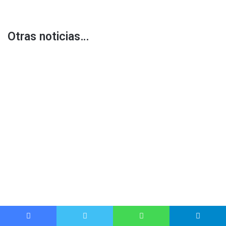
Otras noticias…
Facebook
Twitter
WhatsApp
Telegram